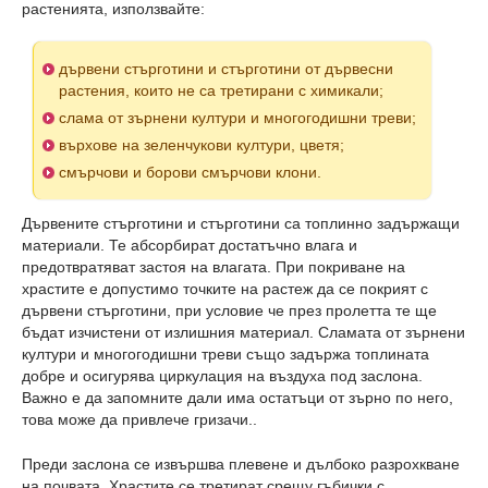
растенията, използвайте:
дървени стърготини и стърготини от дървесни
растения, които не са третирани с химикали;
слама от зърнени култури и многогодишни треви;
върхове на зеленчукови култури, цветя;
смърчови и борови смърчови клони.
Дървените стърготини и стърготини са топлинно задържащи
материали. Те абсорбират достатъчно влага и
предотвратяват застоя на влагата. При покриване на
храстите е допустимо точките на растеж да се покрият с
дървени стърготини, при условие че през пролетта те ще
бъдат изчистени от излишния материал. Сламата от зърнени
култури и многогодишни треви също задържа топлината
добре и осигурява циркулация на въздуха под заслона.
Важно е да запомните дали има остатъци от зърно по него,
това може да привлече гризачи..
Преди заслона се извършва плевене и дълбоко разрохкване
на почвата. Храстите се третират срещу гъбички с