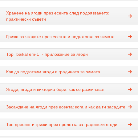
Хранене на ягоди през есента след подрязването:
практически съвети
Грижа за ягодите през есента и подготовка за зимата
Тор `baikal em-1` - приложение за ягоди
Как да подготвим ягоди в градината за зимата
Ягоди, ягоди и викториа бери: как се различават
Засаждане на ягоди през есента: кога и как да ги засадите
Топ дресинг и грижи през пролетта за градински ягоди