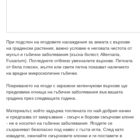
При подслон на ягодовите насаждения за зимата с върхове
на градински растения, важно условие е неговата чистота от
мухъл и гъбични заболявания (късна болест, Alternaria,
Fusarium). Погледнете отблизо увяхналите върхове. Петната
от бяла плесен, жълти или свити петна показват наличието
на вредни микроскопични гъбички.
Покриването на ягоди с заразени зеленчукови върхове ще
предизвика огнища на гъбични заболявания във вашата
градина през следващата година..
Материалът, който задържа топлината по най-добрия начин
и предпазва от замръзване - смърч и борови смърчови клони
- не е носител на гъбични заболявания. Ягодите се
съхраняват безопасно под навес с гъста игла. След като
извадите, смилайте смърчовите клонки и ги поставете в