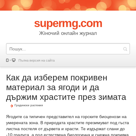
supermg.com
Жіночий онлайн журнал
Пълна версия на сайта
Как да изберем покривен
материал за ягоди и да
държим храстите през зимата
Градински растения
Ягодите са типичен представител на горските биоценози на
умерената зона. В природата храстите презимуват под гъста
листна постеля от дървета и храсти. Те издържат слани до
-10 градуса, а под естествена биологична и снежна покривка