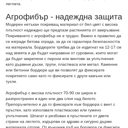
леглата.
Агрофибър - надеждна защита
Модерен нетъкан покриващ материал от бял цвят с висока
плътност надеждно ще предпази растенията от замръзване.
Покриването с агрофибър не е трудно. Важно е правилно да
се изгради битова ограда, за да се гарантира безопасността
на материала. Бордюрите трябва да се издигнат на 12-17 см
над земята и да бъдат направени от суровини, които могат
да бъдат закрепени с пирони или винтове за уплътнения
като дървени дъски, трупи, пластмаса или метал. Каменни
или бетонни бордюри ще ви позволят да фиксирате
покритието само като го фиксирате с други камъни или
тухли.
Агрофибър с висока плътност 70-90 см широк е
разпространен в един или два слоя над билото.
Препоръчително е да го фиксирате към бордюра с винт с
пръстен, като използвате пластмасово или гумено
уплътнение. Шпагат е резбован в пръстените от двете
страни на леглото, издърпва се здраво и сигурно държи
материала отгоре. От външния ръб на бордюра се фиксира