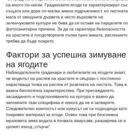
са много по-ниски. Градинските ягоди се характеризират със
същата или дори по-малка зимна издръжливост, но листната
маса от овощните дървета и често върховете на
зеленчуковите култури не бива да се оставя на парцелите по
фитосанитарни причини. За да се гарантира безопасността
на храстите и плодотворните пъпки през зимата, растението
трябва да бъде покрито.
Фактори за успешна зимуване
на ягодите
Наблюдателните градинари и любителите на ягодите знаят,
че моделът на растеж на храстите е свързан с постоянно
нарастваща точка на растеж от розетката на листата. Това е
важна биологична характеристика. При пресаждането,
засаждането и подслоняването на култура е важно да
запомните тази специфика и никога да не я затваряте.
Следователно компостът или хумусът не са подходящи като
покривен материал за ягоди. Освен това при безснежна
мразовита зима водата в почвата замръзва, разширява се и
целият изход „стърчи“.