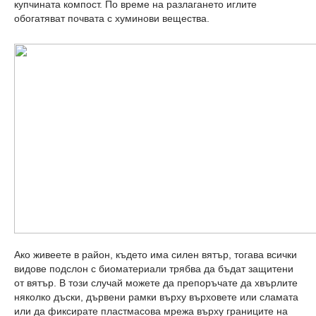
купчината компост. По време на разлагането иглите
обогатяват почвата с хуминови вещества.
Ако живеете в район, където има силен вятър, тогава всички
видове подслон с биоматериали трябва да бъдат защитени
от вятър. В този случай можете да препоръчате да хвърлите
няколко дъски, дървени рамки върху върховете или сламата
или да фиксирате пластмасова мрежа върху границите на