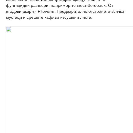
фунгицидни разтвори, например течност Bordeaux. От
ягодови акари - Fitoverm. Предварително отстранете всички
мустаци и срешете кафяви изсушени листа.