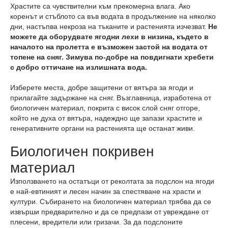
Храстите са чувствителни към прекомерна влага. Ако
коренът и стъблото са във водата в продължение на няколко
дни, настъпва некроза на тъканите и растенията изчезват.
Не
можете да оборудвате ягодни лехи в низина, където в
началото на пролетта е възможен застой на водата от
топене на сняг. Зимува по-добре на повдигнати хребети
с добро оттичане на излишната вода.
Изберете места, добре защитени от вятъра за ягоди и
прилагайте задържане на сняг. Възглавница, изработена от
биологичен материал, покрита с висок слой сняг отгоре,
който не духа от вятъра, надеждно ще запази храстите и
генеративните органи на растенията ще останат живи.
Биологичен покривен
материал
Използването на остатъци от реколтата за подслон на ягоди
е най-евтиният и лесен начин за спестяване на храсти и
култури. Събирането на биологичен материал трябва да се
извърши предварително и да се предпази от увреждане от
плесени, вредители или гризачи. За да подслоните