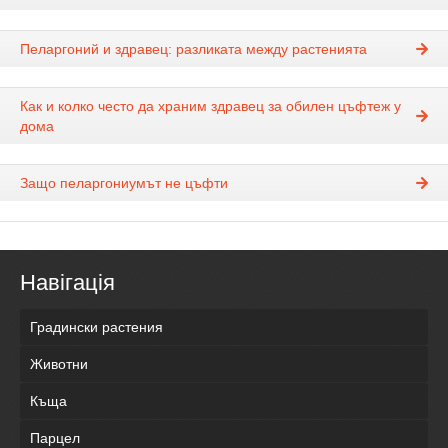
Пеларгоний и здравец: разликата между растенията
Как и колко често да храним здравец за обилен цъфтеж у
дома
Защо пеларгониумът не цъфти
Навігація
Градински растения
Животни
Къща
Парцел