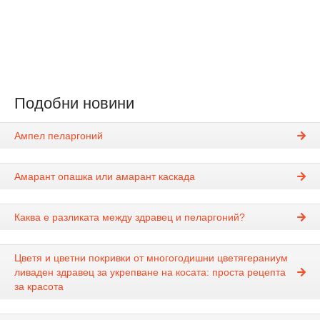
Подобни новини
Ампел пеларгоний
Амарант опашка или амарант каскада
Каква е разликата между здравец и пеларгоний?
Цветя и цветни покривки от многогодишни цветягераниум
ливаден здравец за укрепване на косата: проста рецепта
за красота