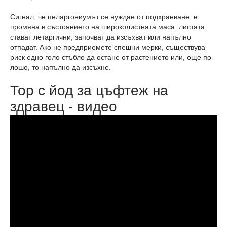
Сигнал, че пеларгониумът се нуждае от подхранване, е
промяна в състоянието на широколистната маса: листата
стават летаргични, започват да изсъхват или напълно
отпадат. Ако не предприемете спешни мерки, съществува
риск едно голо стъбло да остане от растението или, още по-
лошо, то напълно да изсъхне.
Тор с йод за цъфтеж на
здравец - видео