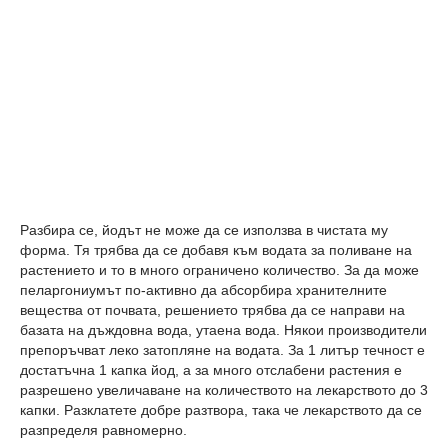
Разбира се, йодът не може да се използва в чистата му
форма. Тя трябва да се добавя към водата за поливане на
растението и то в много ограничено количество. За да може
пеларгониумът по-активно да абсорбира хранителните
вещества от почвата, решението трябва да се направи на
базата на дъждовна вода, утаена вода. Някои производители
препоръчват леко затопляне на водата. За 1 литър течност е
достатъчна 1 капка йод, а за много отслабени растения е
разрешено увеличаване на количеството на лекарството до 3
капки. Разклатете добре разтвора, така че лекарството да се
разпределя равномерно.