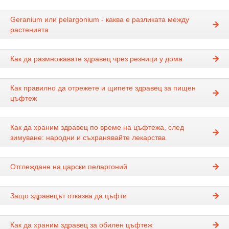
Geranium или pelargonium - каква е разликата между
растенията
Как да размножавате здравец чрез резници у дома
Как правилно да отрежете и щипете здравец за пищен
цъфтеж
Как да храним здравец по време на цъфтежа, след
зимуване: народни и съхранявайте лекарства
Отглеждане на царски пеларгоний
Защо здравецът отказва да цъфти
Как да храним здравец за обилен цъфтеж