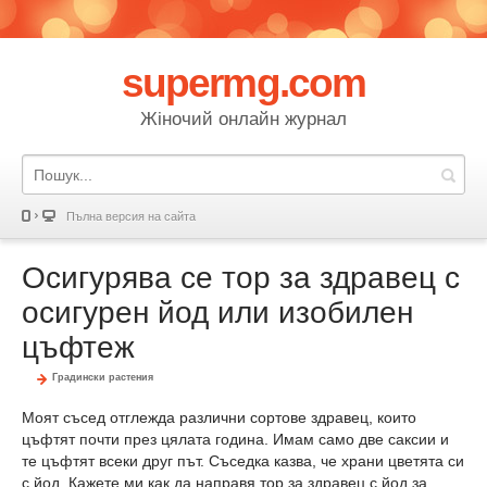
supermg.com
Жіночий онлайн журнал
Пълна версия на сайта
Осигурява се тор за здравец с
осигурен йод или изобилен
цъфтеж
Градински растения
Моят съсед отглежда различни сортове здравец, които
цъфтят почти през цялата година. Имам само две саксии и
те цъфтят всеки друг път. Съседка казва, че храни цветята си
с йод. Кажете ми как да направя тор за здравец с йод за