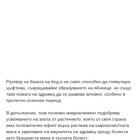
Разтвор на базата на йод е не само способен да стимулира
цъфтежа, съкращавайки образуването на яйчници, но също
така помага на здравец да се развива активно, особено в
пролетно-есенния период.
В допълнение, този полезен микроелемент подобрява
усвояването на азота от растението, което от своя страна
има положителен ефект върху растежа на широколистната
маса и укрепване на имунитета на здравец срещу болести
като брашнеста мана и късната болест..