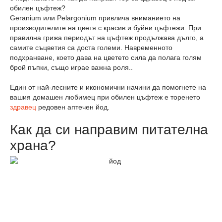
обилен цъфтеж?
Geranium или Pelargonium привлича вниманието на
производителите на цветя с красив и буйни цъфтежи. При
правилна грижа периодът на цъфтеж продължава дълго, а
самите съцветия са доста големи. Навременното
подхранване, което дава на цветето сила да полага голям
брой пъпки, също играе важна роля..
Един от най-лесните и икономични начини да помогнете на
вашия домашен любимец при обилен цъфтеж е торенето
здравец
редовен аптечен йод.
Как да си направим питателна
храна?