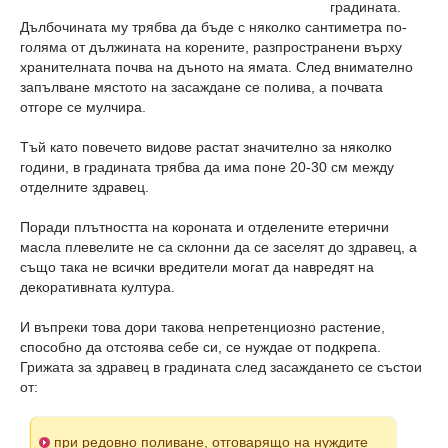
градината.
Дълбочината му трябва да бъде с няколко сантиметра по-
голяма от дължината на корените, разпространени върху
хранителната почва на дъното на ямата. След внимателно
запълване мястото на засаждане се полива, а почвата
отгоре се мулчира.
Тъй като повечето видове растат значително за няколко
години, в градината трябва да има поне 20-30 см между
отделните здравец.
Поради плътността на короната и отделените етерични
масла плевелите не са склонни да се заселят до здравец, а
също така не всички вредители могат да навредят на
декоративната култура.
И въпреки това дори такова непретенциозно растение,
способно да отстоява себе си, се нуждае от подкрепа.
Грижата за здравец в градината след засаждането се състои
от:
при редовно поливане, отговарящо на нуждите