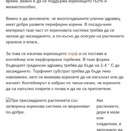
време, важно е да се поддържа коренището гъсто и
жизнеспособно.
Важно е да запомните, че многогодишните улични здравец
имат добре развити периферни корени. В посадъчния
материал тази част от кореновата система трябва да се
запази до засаждането, а по-късно да осигури на растението
хранене и влага..
За това се изсипва коренището
торф
и се поставя в
контейнер или перфорирана торбичка. В тази форма
бъдещият градински здравец трябва да бъде на 1-4 ° C до
засаждането. Торфният субстрат трябва да бъде леко
навлажнен, като се внимава корените да не изсъхнат или да
изгният. Контейнерът е избран по такъв начин, че корените
да са напълно покрити с почва и да не са преплетени.
Ако
растението,
дори в мазе
или
хладилник, е
започнало да