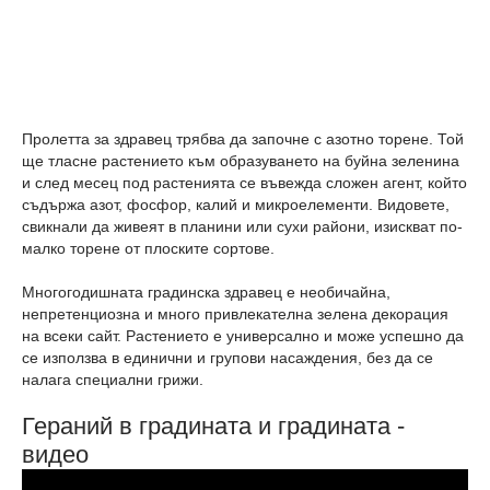
Пролетта за здравец трябва да започне с азотно торене. Той
ще тласне растението към образуването на буйна зеленина
и след месец под растенията се въвежда сложен агент, който
съдържа азот, фосфор, калий и микроелементи. Видовете,
свикнали да живеят в планини или сухи райони, изискват по-
малко торене от плоските сортове.
Многогодишната градинска здравец е необичайна,
непретенциозна и много привлекателна зелена декорация
на всеки сайт. Растението е универсално и може успешно да
се използва в единични и групови насаждения, без да се
налага специални грижи.
Гераний в градината и градината -
видео