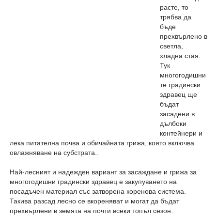
расте, то
трябва да
бъде
прехвърлено в
светла,
хладна стая.
Тук
многогодишни
те градински
здравец ще
бъдат
засадени в
дълбоки
контейнери и
лека питателна почва и обичайната грижа, която включва
овлажняване на субстрата..
Най-лесният и надежден вариант за засаждане и грижа за
многогодишни градински здравец е закупуването на
посадъчен материал със затворена коренова система.
Такива разсад лесно се вкореняват и могат да бъдат
прехвърлени в земята на почти всеки топъл сезон..