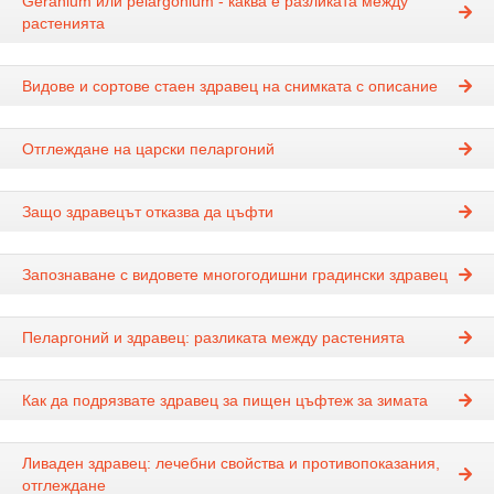
Geranium или pelargonium - каква е разликата между
растенията
Видове и сортове стаен здравец на снимката с описание
Отглеждане на царски пеларгоний
Защо здравецът отказва да цъфти
Запознаване с видовете многогодишни градински здравец
Пеларгоний и здравец: разликата между растенията
Как да подрязвате здравец за пищен цъфтеж за зимата
Ливаден здравец: лечебни свойства и противопоказания,
отглеждане