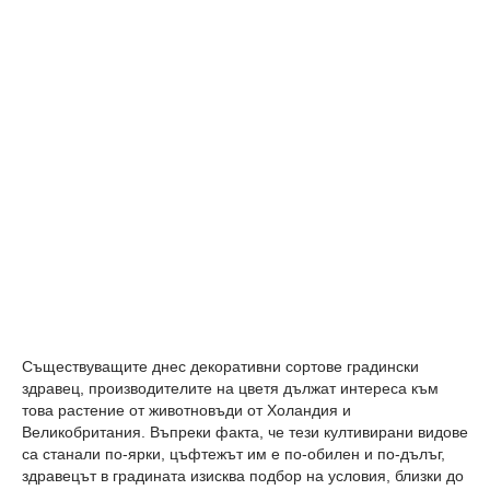
Съществуващите днес декоративни сортове градински
здравец, производителите на цветя дължат интереса към
това растение от животновъди от Холандия и
Великобритания. Въпреки факта, че тези култивирани видове
са станали по-ярки, цъфтежът им е по-обилен и по-дълъг,
здравецът в градината изисква подбор на условия, близки до