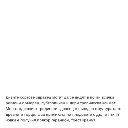
Дивите сортове здравец могат да се видят в почти всички
региони с умерен, субтропичен и дори тропически климат.
Многогодишният градински здравец е въведен в културата от
древните гърци, а за приликата на плодовете с дълги птичи
човки е получил прякор геранион, тоест кранът.