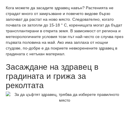
Кога можете да засадите здравец навън? Растенията не
страдат много от замръзване и повечето видове бързо
започват да растат на ново място. Следователно, когато
почвата се затопли до 15-18 ° C, коренищата могат да бъдат
трансплантирани в открита земя. В зависимост от региона и
метеорологичните условия този път най-често се случва през
първата половина на май. Ако има заплаха от нощни
студове, по-добре е да покриете невкоренените здравец в
градината с нетъкан материал.
Засаждане на здравец в
градината и грижа за
реколтата