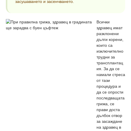
засушаването и засенчването.
Всички
здравец имат
разклонени
дълги корени,
които са
изключително
трудни за
трансплантац
ия. За да се
намали стреса
от тази
процедура и
да се опрости
последващата
грижа, се
прави доста
дълбок отвор
за засаждане
на здравец в