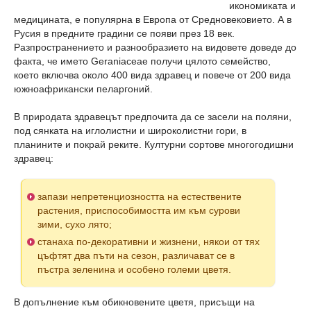
икономиката и
медицината, е популярна в Европа от Средновековието. А в
Русия в предните градини се появи през 18 век.
Разпространението и разнообразието на видовете доведе до
факта, че името Geraniaceae получи цялото семейство,
което включва около 400 вида здравец и повече от 200 вида
южноафрикански пеларгоний.
В природата здравецът предпочита да се засели на поляни,
под сянката на иглолистни и широколистни гори, в
планините и покрай реките. Културни сортове многогодишни
здравец:
запази непретенциозността на естествените
растения, приспособимостта им към сурови
зими, сухо лято;
станаха по-декоративни и жизнени, някои от тях
цъфтят два пъти на сезон, различават се в
пъстра зеленина и особено големи цветя.
В допълнение към обикновените цветя, присъщи на