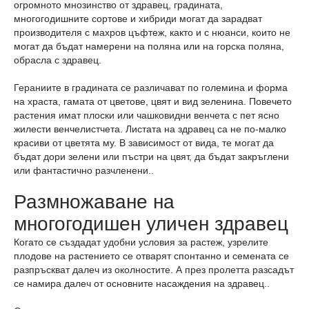
огромното мнозинство от здравец, градината,
многогодишните сортове и хибриди могат да зарадват
производителя с махров цъфтеж, както и с нюанси, които не
могат да бъдат намерени на поляна или на горска поляна,
обрасла с здравец.
Гераниите в градината се различават по големина и форма
на храста, гамата от цветове, цвят и вид зеленина. Повечето
растения имат плоски или чашковидни венчета с пет ясно
жилести венчелистчета. Листата на здравец са не по-малко
красиви от цветята му. В зависимост от вида, те могат да
бъдат дори зелени или пъстри на цвят, да бъдат закръглени
или фантастично разчленени..
Размножаване на
многогодишен уличен здравец
Когато се създадат удобни условия за растеж, узрелите
плодове на растението се отварят спонтанно и семената се
разпръскват далеч из околностите. А през пролетта разсадът
се намира далеч от основните насаждения на здравец..