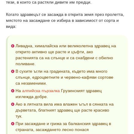
тези, в които са растяли дивите им предци.
Когато здравецът се засажда в открита земя през пролетта,
мястото на засаждане се избира в зависимост от сорта и
вида:
Ливадна, хималайска или великолепна здравец на
открито активно ще расте и цъфти, ако
растенията са на слънце и са снабдени с обилно
поливане.
В сухите ъгли на градината, където има много
слънце, едроцветните и червено-кафяви сортове
са незаменими.
На
алпийска пързалка
Грузинският здравец
изглежда добре.
Ако в лятната вила има влажен ъгъл в сянката на
дърветата, блатният здравец ще расте красиво
тук.
При засаждане и грижа за балканския здравец в
страната, засаждането лесно понася