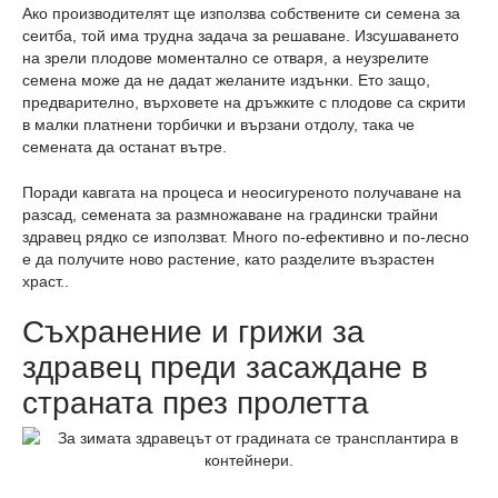
Ако производителят ще използва собствените си семена за
сеитба, той има трудна задача за решаване. Изсушаването
на зрели плодове моментално се отваря, а неузрелите
семена може да не дадат желаните издънки. Ето защо,
предварително, върховете на дръжките с плодове са скрити
в малки платнени торбички и вързани отдолу, така че
семената да останат вътре.
Поради кавгата на процеса и неосигуреното получаване на
разсад, семената за размножаване на градински трайни
здравец рядко се използват. Много по-ефективно и по-лесно
е да получите ново растение, като разделите възрастен
храст..
Съхранение и грижи за
здравец преди засаждане в
страната през пролетта