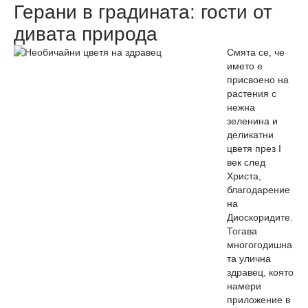
Герани в градината: гости от
дивата природа
Смята се, че
името е
присвоено на
растения с
нежна
зеленина и
деликатни
цветя през I
век след
Христа,
благодарение
на
Диоскоридите.
Тогава
многогодишна
та улична
здравец, която
намери
приложение в