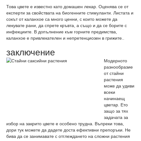
Това цвете е известно като домашен лекар. Оценява се от
експерти за свойствата на биогенните стимуланти. Листата и
сокът от каланхое са много ценни, с които можете да
лекувате рани, да спрете кръвта, а също и да се борите с
инфекциите. В допълнение към горните предимства,
каланхое е привлекателен и непретенциозен в грижите..
заключение
Модерното
разнообразие
от стайни
растения
може да удиви
всеки
начинаещ
цветар. Ето
защо за тях
задачата за
избор на закрито цвете е особено трудна. Въпреки това,
дори тук можете да дадете доста ефективни препоръки. Не
бива да се занимавате с отглеждането на сложни растения