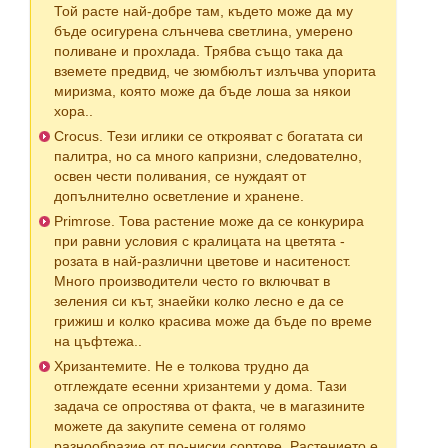
Той расте най-добре там, където може да му
бъде осигурена слънчева светлина, умерено
поливане и прохлада. Трябва също така да
вземете предвид, че зюмбюлът излъчва упорита
миризма, която може да бъде лоша за някои
хора..
Crocus. Тези иглики се открояват с богатата си
палитра, но са много капризни, следователно,
освен чести поливания, се нуждаят от
допълнително осветление и хранене.
Primrose. Това растение може да се конкурира
при равни условия с кралицата на цветята -
розата в най-различни цветове и наситеност.
Много производители често го включват в
зеления си кът, знаейки колко лесно е да се
грижиш и колко красива може да бъде по време
на цъфтежа..
Хризантемите. Не е толкова трудно да
отглеждате есенни хризантеми у дома. Тази
задача се опростява от факта, че в магазините
можете да закупите семена от голямо
разнообразие от по-ниски сортове. Растението е