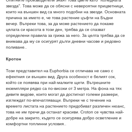
Опитните производители знаят това цвете като "Коледната
звезда". Това може да се обясни с невероятни прицветници,
които на външен вид са много подобни на звезди. Основната
причина за името е, че това растение цъфти на Бъдни
вечер. Въпреки това, за да може растението да покаже
цялата си красота в този ден, трябва да се спазват
определени правила за грижа за него. За целта трябва да се
внимава да му се осигурят дълги дневни часове и редовно
поливане..
Кротон
Този представител на Euphorbia се отличава не само с
ефектния си външен вид. Друга особеност е белият сок,
който се появява при най-малките щети. Вътрешните
екземпляри рядко са по-високи от 3 метра. На фона на тях
дивите видове, които могат да достигнат големи размери,
изглеждат по-впечатляващи. Въпреки че с течение на
времето листата на растението придобиват различен нюанс,
това не им пречи да останат красиви. Croton се чувства най-
добре на закрито, където се осигурява добро осветление и
комфортни топлинни условия..