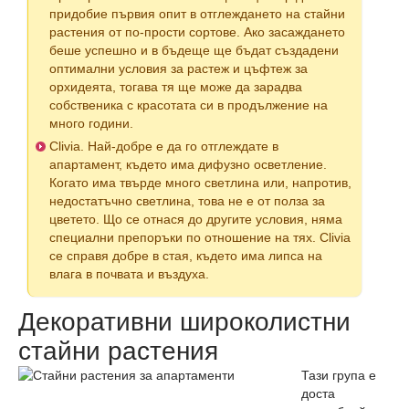
придобие първия опит в отглеждането на стайни
растения от по-прости сортове. Ако засаждането
беше успешно и в бъдеще ще бъдат създадени
оптимални условия за растеж и цъфтеж за
орхидеята, тогава тя ще може да зарадва
собственика с красотата си в продължение на
много години.
Clivia. Най-добре е да го отглеждате в
апартамент, където има дифузно осветление.
Когато има твърде много светлина или, напротив,
недостатъчно светлина, това не е от полза за
цветето. Що се отнася до другите условия, няма
специални препоръки по отношение на тях. Clivia
се справя добре в стая, където има липса на
влага в почвата и въздуха.
Декоративни широколистни
стайни растения
Тази група е
доста