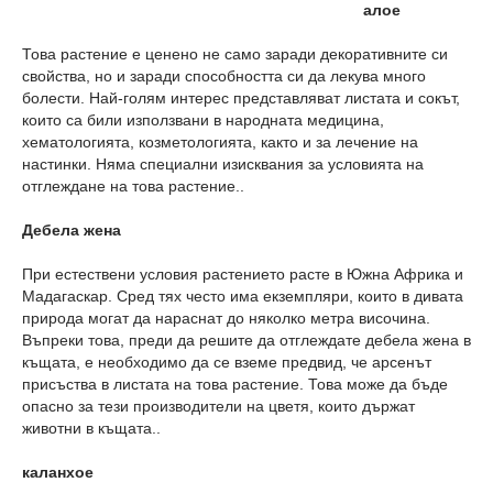
алое
Това растение е ценено не само заради декоративните си
свойства, но и заради способността си да лекува много
болести. Най-голям интерес представляват листата и сокът,
които са били използвани в народната медицина,
хематологията, козметологията, както и за лечение на
настинки. Няма специални изисквания за условията на
отглеждане на това растение..
Дебела жена
При естествени условия растението расте в Южна Африка и
Мадагаскар. Сред тях често има екземпляри, които в дивата
природа могат да нараснат до няколко метра височина.
Въпреки това, преди да решите да отглеждате дебела жена в
къщата, е необходимо да се вземе предвид, че арсенът
присъства в листата на това растение. Това може да бъде
опасно за тези производители на цветя, които държат
животни в къщата..
каланхое