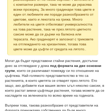
с компактни размери, така че може да украсява
всеки прозорец. За много градинари това цвете е
един от любимите им поради разнообразието от
цветове, както и лекотата на грижа. Много
любители на цветя отбелязват универсалността
на това растение, така че през лятото цветното
саксие може да се държи на балкона или
терасата. Ако градинарят е запознат с триковете
на отглеждането на хризантеми, тогава това
цвете може да цъфти от средата на лятото..
Могат да бъдат представени стайни растения, достъпни
днес за отглеждане у дома
под формата на две основни
групи
, които се различават помежду си по отношение на
цъфтежа. Най-голямото представителство в тях са
растенията, в които цветята се отварят през лятото. Ето
защо, ако добавите към вашия зелен ъгъл няколко саксии, в
които растат зимни цъфтящи растения, тогава можете да се
насладите на зеленината по всяко време на годината.
Въпреки това, такова разнообразие от представители на
флората принуждава собственика да бъде много