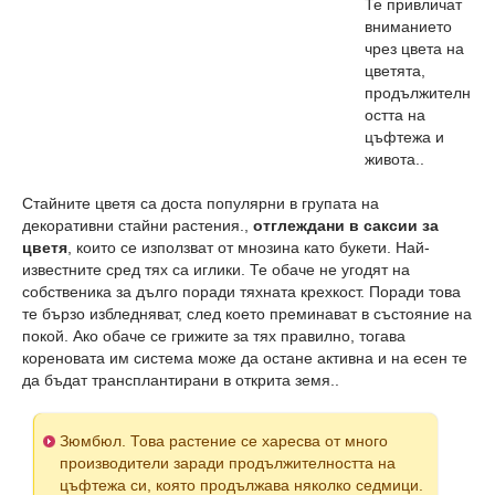
Те привличат
вниманието
чрез цвета на
цветята,
продължителн
остта на
цъфтежа и
живота..
Стайните цветя са доста популярни в групата на
декоративни стайни растения.,
отглеждани в саксии за
цветя
, които се използват от мнозина като букети. Най-
известните сред тях са иглики. Те обаче не угодят на
собственика за дълго поради тяхната крехкост. Поради това
те бързо избледняват, след което преминават в състояние на
покой. Ако обаче се грижите за тях правилно, тогава
кореновата им система може да остане активна и на есен те
да бъдат трансплантирани в открита земя..
Зюмбюл. Това растение се харесва от много
производители заради продължителността на
цъфтежа си, която продължава няколко седмици.