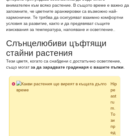
внимателен към всяко растение. В същото време е важно да
запомните, че цветните аранжировки са възможно най-
хармонични. Те трябва да осигуряват взаимно комфортни
условия за развитие, както и да предявяват същите
изисквания за температура, напояване и осветление..
Слънцелюбиви цъфтящи
стайни растения
Тези цветя, когато са снабдени с достатъчно осветление,
също могат
за да зарадвате градинаря с вашите пъпки
.
Hip
pe
ast
ru
m.
То
зи
пр
ед