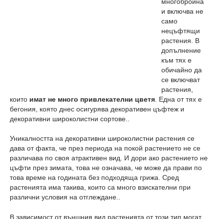
многобройна
и включва не
само
нецъфтящи
растения. В
допълнение
към тях е
обичайно да
се включват
растения,
които
имат не много привлекателни цветя
. Една от тях е
бегония, която днес осигурява декоративен цъфтеж и
декоративни широколистни сортове..
Уникалността на декоративни широколистни растения се
дава от факта, че през периода на покой растението не се
различава по своя атрактивен вид. И дори ако растението не
цъфти през зимата, това не означава, че може да прави по
това време на годината без подходяща грижа. Сред
растенията има такива, които са много взискателни при
различни условия на отглеждане..
В зависимост от външния вид растенията от този тип могат