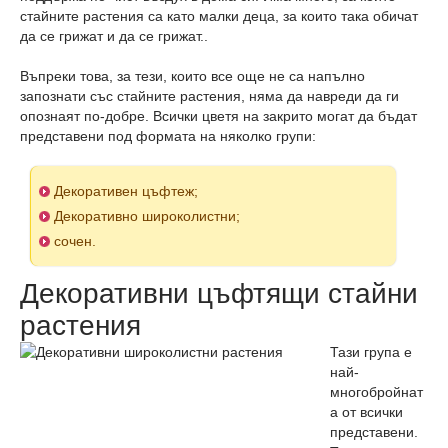
стайните растения са като малки деца, за които така обичат
да се грижат и да се грижат..
Въпреки това, за тези, които все още не са напълно
запознати със стайните растения, няма да навреди да ги
опознаят по-добре. Всички цветя на закрито могат да бъдат
представени под формата на няколко групи:
Декоративен цъфтеж;
Декоративно широколистни;
сочен.
Декоративни цъфтящи стайни
растения
Тази група е
най-
многобройнат
а от всички
представени.