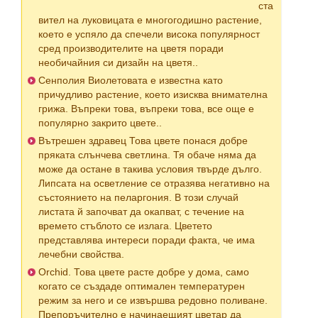
ста
вител на луковицата е многогодишно растение,
което е успяло да спечели висока популярност
сред производителите на цветя поради
необичайния си дизайн на цветя..
Сенполия Виолетовата е известна като
причудливо растение, което изисква внимателна
грижа. Въпреки това, въпреки това, все още е
популярно закрито цвете..
Вътрешен здравец Това цвете понася добре
пряката слънчева светлина. Тя обаче няма да
може да остане в такива условия твърде дълго.
Липсата на осветление се отразява негативно на
състоянието на пеларгония. В този случай
листата й започват да окапват, с течение на
времето стъблото се излага. Цветето
представлява интереси поради факта, че има
лечебни свойства.
Orchid. Това цвете расте добре у дома, само
когато се създаде оптимален температурен
режим за него и се извършва редовно поливане.
Препоръчително е начинаещият цветар да