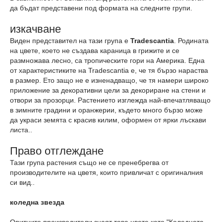
да бъдат представени под формата на следните групи.
изкачване
Виден представител на тази група е
Tradescantia
. Родината
на цвете, което не създава караница в грижите и се
размножава лесно, са тропическите гори на Америка. Една
от характеристиките на Tradescantia е, че тя бързо нараства
в размер. Ето защо не е изненадващо, че тя намери широко
приложение за декоративни цели за декориране на стени и
отвори за прозорци. Растението изглежда най-впечатляващо
в зимните градини и оранжерии, където много бързо може
да украси земята с красив килим, оформен от ярки лъскави
листа..
Право отглеждане
Тази група растения също не се пренебрегва от
производителите на цветя, които привличат с оригиналния
си вид..
коледна звезда