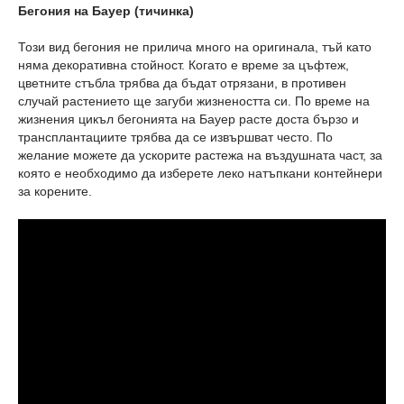
Бегония на Бауер (тичинка)
Този вид бегония не прилича много на оригинала, тъй като
няма декоративна стойност. Когато е време за цъфтеж,
цветните стъбла трябва да бъдат отрязани, в противен
случай растението ще загуби жизнеността си. По време на
жизнения цикъл бегонията на Бауер расте доста бързо и
трансплантациите трябва да се извършват често. По
желание можете да ускорите растежа на въздушната част, за
която е необходимо да изберете леко натъпкани контейнери
за корените.