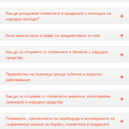
Как да унищожим плевелите в градината с помощта на
народни методи?
Кога зимата оран и какви са предимствата от нея
Как да се отървете от плевелите и билките с народни
средства
Преработка на пшеница срещу гъбични и вирусни
заболявания
Как да се отървем от плевелите завинаги: използвайки
химикали и народни средства
Плевенето, прилагането на хербициди и мулчирането са
съвременни начини за борба с плевелите в градината