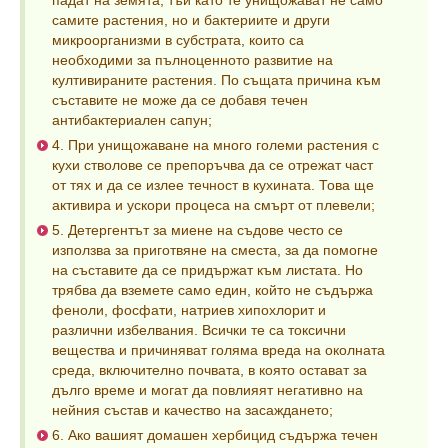
падат на земята, тъй като те унищожават не само
самите растения, но и бактериите и други
микроорганизми в субстрата, които са
необходими за пълноценното развитие на
култивираните растения. По същата причина към
съставите не може да се добавя течен
антибактериален сапун;
4. При унищожаване на много големи растения с
кухи стволове се препоръчва да се отрежат част
от тях и да се излее течност в кухината. Това ще
активира и ускори процеса на смърт от плевели;
5. Детергентът за миене на съдове често се
използва за приготвяне на сместа, за да помогне
на съставите да се придържат към листата. Но
трябва да вземете само един, който не съдържа
феноли, фосфати, натриев хипохлорит и
различни избелвания. Всички те са токсични
вещества и причиняват голяма вреда на околната
среда, включително почвата, в която остават за
дълго време и могат да повлияят негативно на
нейния състав и качество на засаждането;
6. Ако вашият домашен хербицид съдържа течен