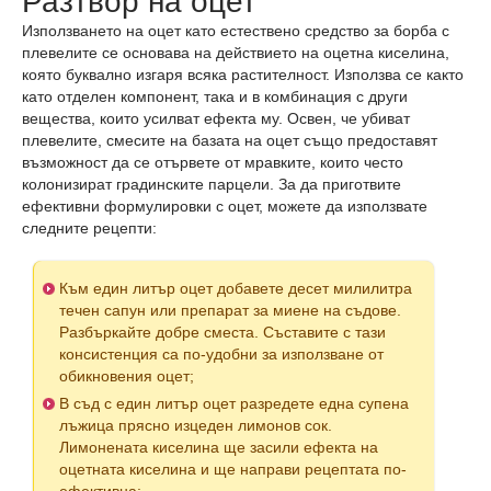
Разтвор на оцет
Използването на оцет като естествено средство за борба с
плевелите се основава на действието на оцетна киселина,
която буквално изгаря всяка растителност. Използва се както
като отделен компонент, така и в комбинация с други
вещества, които усилват ефекта му. Освен, че убиват
плевелите, смесите на базата на оцет също предоставят
възможност да се отървете от мравките, които често
колонизират градинските парцели. За да приготвите
ефективни формулировки с оцет, можете да използвате
следните рецепти:
Към един литър оцет добавете десет милилитра
течен сапун или препарат за миене на съдове.
Разбъркайте добре сместа. Съставите с тази
консистенция са по-удобни за използване от
обикновения оцет;
В съд с един литър оцет разредете една супена
лъжица прясно изцеден лимонов сок.
Лимонената киселина ще засили ефекта на
оцетната киселина и ще направи рецептата по-