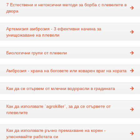
7 Естествени и нетоксични методи за борба с плевелите в
двора
Артемизия амброзия - 3 ефективни начина за
унищожаване на плевели
Биологични групи от плевели
Амброзия - храна на боговете или коварен враг на хората
Как да се отървем от млечни водорасли в градината
Как да използвате `agrokiller`, за да се отървете от
плевелите
Как да използвате ръчно премахване на корен -
улеснявайте работата си