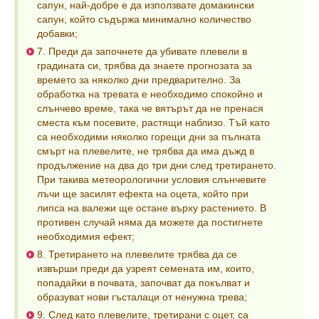
сапун, най-добре е да използвате домакински
сапун, който съдържа минимално количество
добавки;
7. Преди да започнете да убивате плевели в
градината си, трябва да знаете прогнозата за
времето за няколко дни предварително. За
обработка на тревата е необходимо спокойно и
слънчево време, така че вятърът да не пренася
сместа към посевите, растящи наблизо. Тъй като
са необходими няколко горещи дни за пълната
смърт на плевелите, не трябва да има дъжд в
продължение на два до три дни след третирането.
При такива метеорологични условия слънчевите
лъчи ще засилят ефекта на оцета, който при
липса на валежи ще остане върху растението. В
противен случай няма да можете да постигнете
необходимия ефект;
8. Третирането на плевелите трябва да се
извърши преди да узреят семената им, които,
попадайки в почвата, започват да покълват и
образуват нови гъсталаци от ненужна трева;
9. След като плевелите, третирани с оцет, са