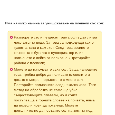
Има няколко начина за унищожаване на плевели със сол:
Разтворете сто и петдесет грама сол в два литра
леко загрята вода. За това са подходящи както
кухнята, така и камъкът. След това изсипете
течността в бутилка с пулверизатор или я
напълнете с лейка за поливане и третирайте
района с плевели;
Можете да използвате суха сол. За да направите
това, трябва добре да поливате плевелите и
докато е мокро, поръсете го с много сол.
Повтаряйте поливането след няколко часа. Този
метод на обработка не само ще убие
съществуващите плевели, но и солта,
постъпваща в горните слоеве на почвата, няма
да позволи нови да покълнат. Можете
допълнително да поръсите сол на земята под