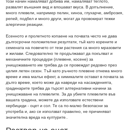
този начин намаляват добива им, намаляват теглото,
развалят външния вид и влошават вкуса. В допълнение,
много плевели, например пелин, хиноа, глухарче, амброзия,
репей, подбел и много други, могат да провокират тежки
алергични реакции.
Есенното и пролетното копаене на почвата често не дава
дългосрочни положителни резултати, тъй като корените и
семената на повечето от тези растения са много мразовити
и жилави. Следователно те продължават да покълват и
механичните процедури (плевене, косене) за
унищожаването им трябва да се провеждат редовно през
целия летен сезон. Тъй като ръчното плевене отнема много
време и има малък ефект, а химикалите остават в почвата за
дълго време, което може да навреди на насажденията,
градинарите трябва да търсят алтернативни начини за
унищожаване на плевелите. За да убиете плевелите във
вашата градина, можете да използвате естествени
хербициди - оцет и сол. Те са по-малко безопасни за
употреба и, ако се използват правилно, не причиняват
значителна вреда на културите..