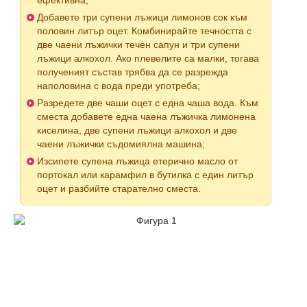
ефективна;
Добавете три супени лъжици лимонов сок към
половин литър оцет. Комбинирайте течността с
две чаени лъжички течен сапун и три супени
лъжици алкохол. Ако плевелите са малки, тогава
полученият състав трябва да се разрежда
наполовина с вода преди употреба;
Разредете две чаши оцет с една чаша вода. Към
сместа добавете една чаена лъжичка лимонена
киселина, две супени лъжици алкохол и две
чаени лъжички съдомиялна машина;
Изсипете супена лъжица етерично масло от
портокал или карамфил в бутилка с един литър
оцет и разбийте старателно сместа.