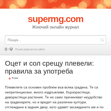
supermg.com
Жіночий онлайн журнал
Пълна версия на сайта
Оцет и сол срещу плевели:
правила за употреба
Разни
Плевелите са основен проблем във всяка градина. Те са
непретенциозни, много издръжливи, бързорастящи,
диворастящи растения. Те не само причиняват неудобство
на градинарите, но и вредят на различни култури,
отглеждани в задния двор, като удавят засаждането им и по