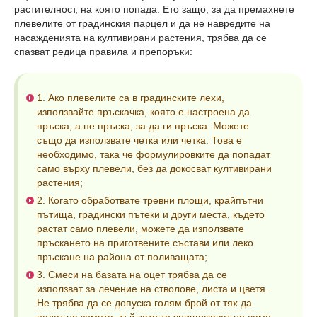
растителност, на която попада. Ето защо, за да премахнете
плевелите от градинския парцел и да не навредите на
насажденията на култивирани растения, трябва да се
спазват редица правила и препоръки:
1. Ако плевелите са в градинските лехи,
използвайте пръскачка, която е настроена да
пръска, а не пръска, за да ги пръска. Можете
също да използвате четка или четка. Това е
необходимо, така че формулировките да попадат
само върху плевели, без да докосват култивирани
растения;
2. Когато обработвате тревни площи, крайпътни
пътища, градински пътеки и други места, където
растат само плевели, можете да използвате
пръскането на приготвените състави или леко
пръскане на района от поливащата;
3. Смеси на базата на оцет трябва да се
използват за лечение на стволове, листа и цветя.
Не трябва да се допуска голям брой от тях да