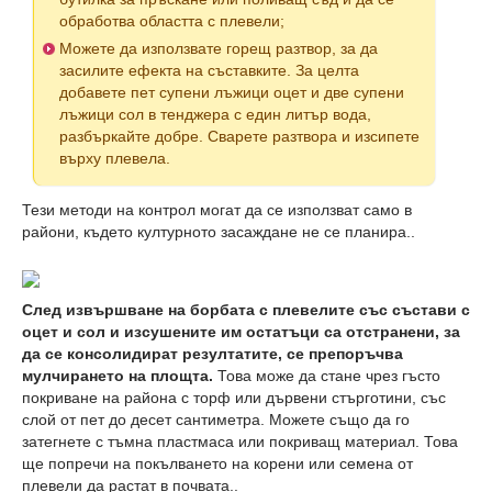
обработва областта с плевели;
Можете да използвате горещ разтвор, за да
засилите ефекта на съставките. За целта
добавете пет супени лъжици оцет и две супени
лъжици сол в тенджера с един литър вода,
разбъркайте добре. Сварете разтвора и изсипете
върху плевела.
Тези методи на контрол могат да се използват само в
райони, където културното засаждане не се планира..
След извършване на борбата с плевелите със състави с
оцет и сол и изсушените им остатъци са отстранени, за
да се консолидират резултатите, се препоръчва
мулчирането на площта.
Това може да стане чрез гъсто
покриване на района с торф или дървени стърготини, със
слой от пет до десет сантиметра. Можете също да го
затегнете с тъмна пластмаса или покриващ материал. Това
ще попречи на покълването на корени или семена от
плевели да растат в почвата..