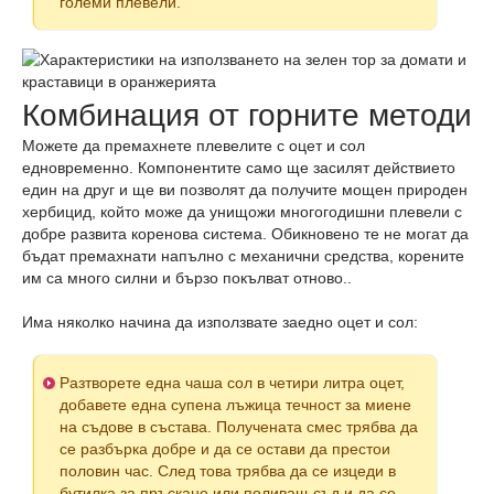
големи плевели.
Комбинация от горните методи
Можете да премахнете плевелите с оцет и сол
едновременно. Компонентите само ще засилят действието
един на друг и ще ви позволят да получите мощен природен
хербицид, който може да унищожи многогодишни плевели с
добре развита коренова система. Обикновено те не могат да
бъдат премахнати напълно с механични средства, корените
им са много силни и бързо покълват отново..
Има няколко начина да използвате заедно оцет и сол:
Разтворете една чаша сол в четири литра оцет,
добавете една супена лъжица течност за миене
на съдове в състава. Получената смес трябва да
се разбърка добре и да се остави да престои
половин час. След това трябва да се изцеди в
бутилка за пръскане или поливащ съд и да се