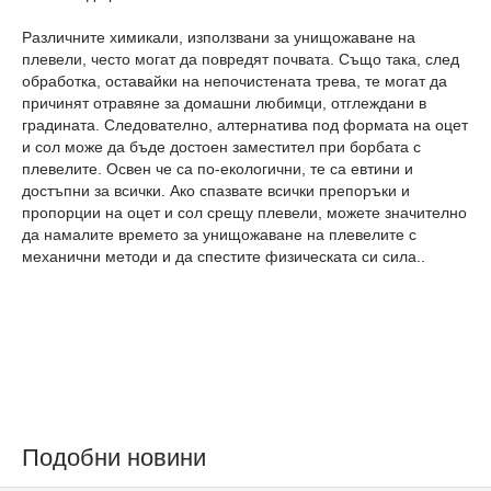
Различните химикали, използвани за унищожаване на
плевели, често могат да повредят почвата. Също така, след
обработка, оставайки на непочистената трева, те могат да
причинят отравяне за домашни любимци, отглеждани в
градината. Следователно, алтернатива под формата на оцет
и сол може да бъде достоен заместител при борбата с
плевелите. Освен че са по-екологични, те са евтини и
достъпни за всички. Ако спазвате всички препоръки и
пропорции на оцет и сол срещу плевели, можете значително
да намалите времето за унищожаване на плевелите с
механични методи и да спестите физическата си сила..
Подобни новини