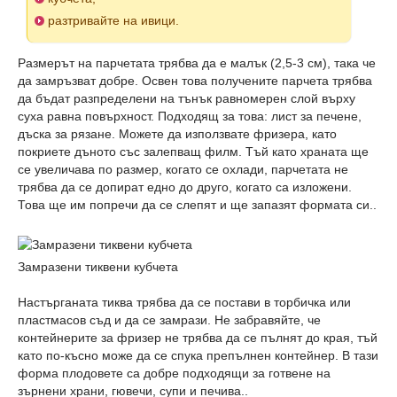
разтривайте на ивици.
Размерът на парчетата трябва да е малък (2,5-3 см), така че
да замръзват добре. Освен това получените парчета трябва
да бъдат разпределени на тънък равномерен слой върху
суха равна повърхност. Подходящ за това: лист за печене,
дъска за рязане. Можете да използвате фризера, като
покриете дъното със залепващ филм. Тъй като храната ще
се увеличава по размер, когато се охлади, парчетата не
трябва да се допират едно до друго, когато са изложени.
Това ще им попречи да се слепят и ще запазят формата си..
Замразени тиквени кубчета
Настърганата тиква трябва да се постави в торбичка или
пластмасов съд и да се замрази. Не забравяйте, че
контейнерите за фризер не трябва да се пълнят до края, тъй
като по-късно може да се спука препълнен контейнер. В тази
форма плодовете са добре подходящи за готвене на
зърнени храни, гювечи, супи и печива..