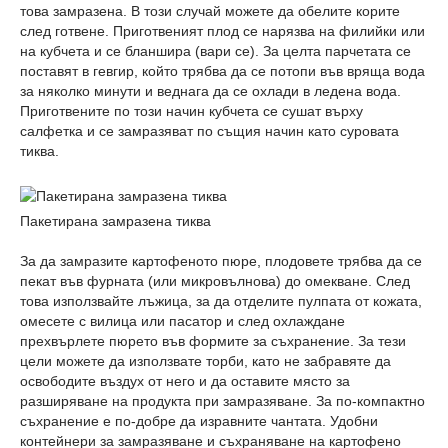
това замразена. В този случай можете да обелите корите
след готвене. Приготвеният плод се нарязва на филийки или
на кубчета и се бланшира (вари се). За целта парчетата се
поставят в гевгир, който трябва да се потопи във вряща вода
за няколко минути и веднага да се охлади в ледена вода.
Приготвените по този начин кубчета се сушат върху
салфетка и се замразяват по същия начин като суровата
тиква.
Пакетирана замразена тиква
За да замразите картофеното пюре, плодовете трябва да се
пекат във фурната (или микровълнова) до омекване. След
това използвайте лъжица, за да отделите пулпата от кожата,
омесете с вилица или пасатор и след охлаждане
прехвърлете пюрето във формите за съхранение. За тези
цели можете да използвате торби, като не забравяте да
освободите въздух от него и да оставите място за
разширяване на продукта при замразяване. За по-компактно
съхранение е по-добре да изравните чантата. Удобни
контейнери за замразяване и съхраняване на картофено