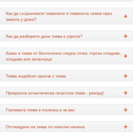
Как да съхранявате тиквените и тиквените семки през
зимата у дома?
Как да разберете дали тиква е узряла?
Какво е тиква от биологична гледна точка: горски плодове,
плодове или зеленчуци
Тиква индийско орехче с тиква
Прекрасна атлантическа гигантска тиква - рекорд!
Горчивата тиква е полезна и за вас
Отглеждане на тиква по няколко начина