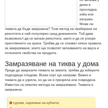
дома в
прохладна
изба или
изсушен.
Може ли
тиквата да бъде замразена? Този метод на прибиране на
реколтата е най-популярен сред домакините. Той дава
възможност да се запази реколтата, както и да се ускори
приготвянето на храна. Трябва да се спазват някои правила
за замразяване, които ще позволят запазването на вкуса и
полезните свойства на продукта..
Замразяване на тиква у дома
Преди да замразите тиквата за зимата, трябва да изберете
подходящи плодове. Всеки сорт ще направи. Важно е
тиквата да е узряла, но да не е презряла или повредена.
Известни са няколко метода на замразяване. Тиквата е
замразена:
сурови, нарязани на кубчета;