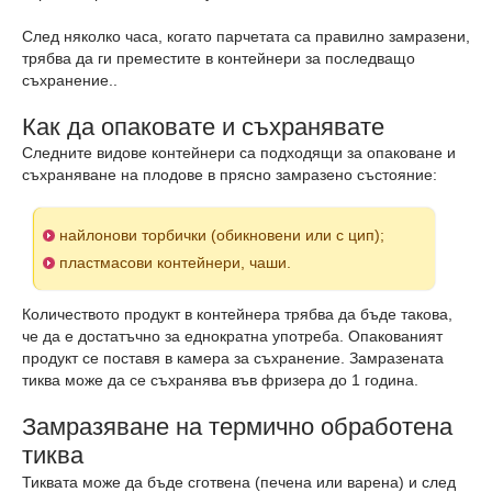
След няколко часа, когато парчетата са правилно замразени,
трябва да ги преместите в контейнери за последващо
съхранение..
Как да опаковате и съхранявате
Следните видове контейнери са подходящи за опаковане и
съхраняване на плодове в прясно замразено състояние:
найлонови торбички (обикновени или с цип);
пластмасови контейнери, чаши.
Количеството продукт в контейнера трябва да бъде такова,
че да е достатъчно за еднократна употреба. Опакованият
продукт се поставя в камера за съхранение. Замразената
тиква може да се съхранява във фризера до 1 година.
Замразяване на термично обработена
тиква
Тиквата може да бъде сготвена (печена или варена) и след