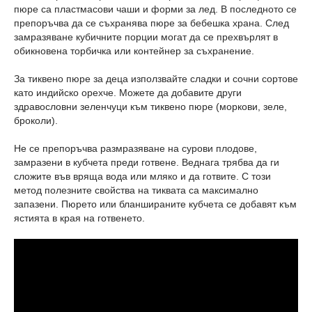
пюре са пластмасови чаши и форми за лед. В последното се
препоръчва да се съхранява пюре за бебешка храна. След
замразяване кубичните порции могат да се прехвърлят в
обикновена торбичка или контейнер за съхранение.
За тиквено пюре за деца използвайте сладки и сочни сортове
като индийско орехче. Можете да добавите други
здравословни зеленчуци към тиквено пюре (моркови, зеле,
броколи).
Не се препоръчва размразяване на сурови плодове,
замразени в кубчета преди готвене. Веднага трябва да ги
сложите във вряща вода или мляко и да готвите. С този
метод полезните свойства на тиквата са максимално
запазени. Пюрето или бланшираните кубчета се добавят към
ястията в края на готвенето.