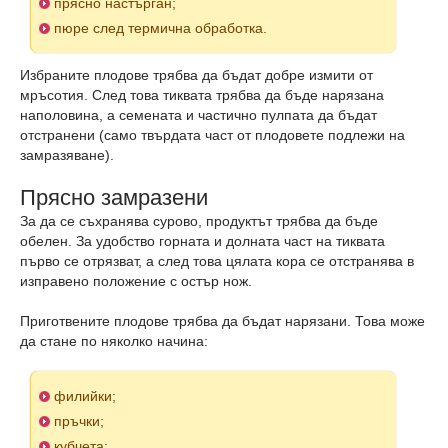
прясно настърган;
пюре след термична обработка.
Избраните плодове трябва да бъдат добре измити от
мръсотия. След това тиквата трябва да бъде нарязана
наполовина, а семената и частично пулпата да бъдат
отстранени (само твърдата част от плодовете подлежи на
замразяване).
Прясно замразени
За да се съхранява сурово, продуктът трябва да бъде
обелен. За удобство горната и долната част на тиквата
първо се отрязват, а след това цялата кора се отстранява в
изправено положение с остър нож.
Приготвените плодове трябва да бъдат нарязани. Това може
да стане по няколко начина:
филийки;
пръчки;
кубчета;