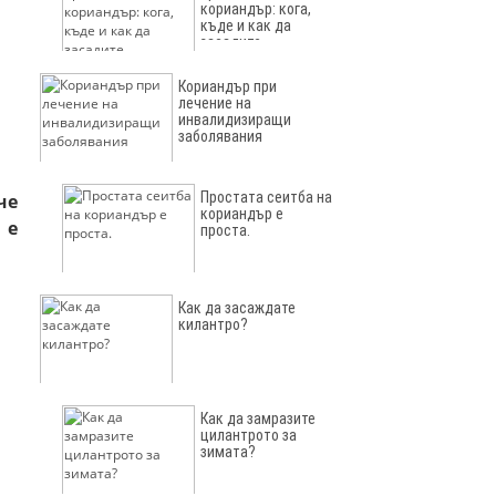
кориандър: кога,
къде и как да
засадите
Кориандър при
лечение на
инвалидизиращи
заболявания
Простата сеитба на
че
кориандър е
 е
проста.
Как да засаждате
килантро?
Как да замразите
цилантрото за
зимата?