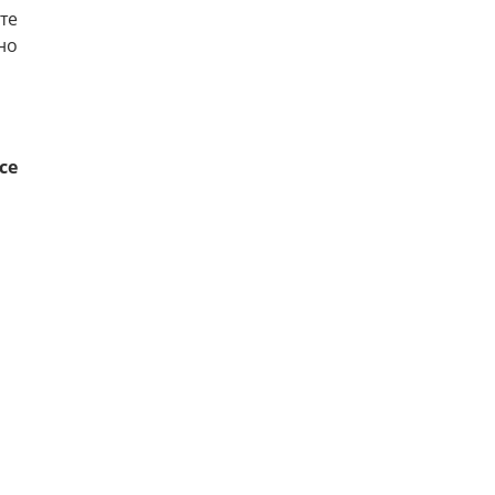
те
но
се