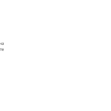
на
те