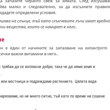
а запазите чиранто свеж за зимата. След изсушава
йва малко и следователно, за да изсъхнете правил
здадете определени условия.
зсушава на слънце, тъй като слънчевите лъчи имат вредно
ни вещества, които се намират в него..
не
ин е един от начините за запазване на килантрото 
сички важни витамини в него..
 трябва да се изплакне добре, така че да няма земя и
..
или вестници и подреждаме растението. Цялата вода
.
нарязваме, но не много ситно, тъй като по време на сушене