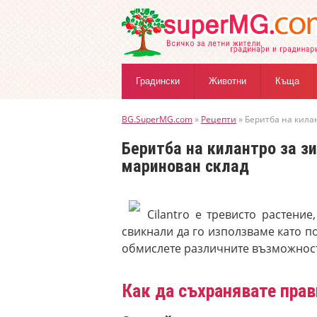
Градински
Животни
Къща
BG.SuperMG.com
»
Рецепти
» Беритба на кила
Беритба на килантро за з
маринован склад
Cilantro е тревисто растени
свикнали да го използваме като п
обмислете различните възможности
Как да съхранявате пра