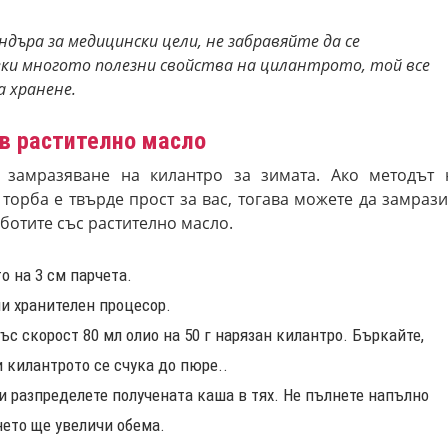
ндъра за медицински цели, не забравяйте да се
еки многото полезни свойства на цилантрото, той все
а хранене.
в растително масло
 замразяване на килантро за зимата. Ако методът 
орба е твърде прост за вас, тогава можете да замрази
аботите със растително масло.
о на 3 см парчета.
и хранителен процесор.
ъс скорост 80 мл олио на 50 г нарязан килантро. Бъркайте,
и килантрото се счука до пюре..
 и разпределете получената каша в тях. Не пълнете напълно
нето ще увеличи обема.