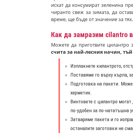
искат да консумират зеленина пре
чиранто свеж за зимата, да оста
време, ще бъде от значение за тях.
Как да замразим cilantro 
Можете да приготвите цилантро 
счита за най-лесния начин, тъй 
Изплакнете килантрото, отст
Поставяме го върху кърпа, з
Подготовка на пакети. Може
херметик.
Винтовете с цилантро могат 
по-удобен за по-нататъшна у
Затваряме пакета и го изпра
останалите заготовки не сма