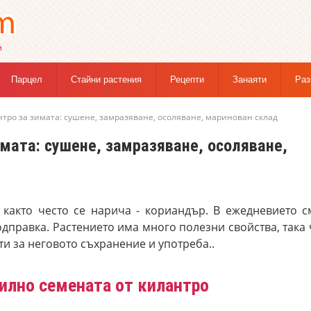
Парцел
Стайни растения
Рецепти
Занаяти
Раз
нтро за зимата: сушене, замразяване, осоляване, маринован склад
имата: сушене, замразяване, осоляване,
е, както често се нарича - кориандър. В ежедневието с
одправка. Растението има много полезни свойства, така 
 за неговото съхранение и употреба..
вилно семената от килантро