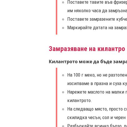
Поставете тавите във фризер
им няколко часа да замръзна
Поставете замразените кубче
Маркирайте датата на замраз
Замразяване на килантро
Килантрото може да бъде замраз
На 100 г меко, но не разтопе
изсипваме в празна и суха ку
Нарежете маслото на малки 
килантрото.
На следващо място, просто с
скилидка чесън, сол и черен 
Разбъркайте всичко бързо, д