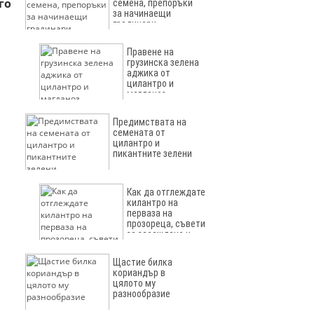
го
семена, препоръки
за начинаещи
градинари
Правене на
грузинска зелена
аджика от
цилантро и
магданоз
Предимствата на
семената от
цилантро и
пикантните зелени
Как да отглеждате
килантро на
перваза на
прозореца, съвети
за засаждане и
грижа за растение у
дома
Щастие билка
кориандър в
цялото му
разнообразие