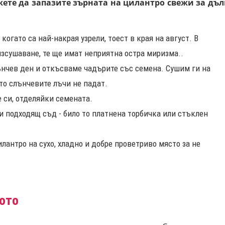
ете да запазите зърната на цилантро свежи за дъл
 когато са най-накрая узрели, тоест в края на август. В
изсушаване, те ще имат неприятна остра миризма..
ънчев ден и откъсваме чадърите със семена. Сушим ги на
то слънчевите лъчи не падат.
 си, отделяйки семената.
 подходящ съд - било то платнена торбичка или стъклен
лантро на сухо, хладно и добре проветриво място за не
ото