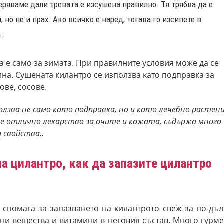
ряваме дали тревата е изсушена правилно. Тя трябва да е
, но не и прах. Ако всичко е наред, тогава го изсипете в
.
а е само за зимата. При правилните условия може да се
ина. Сушената килантро се използва като подправка за
ове, сосове.
зползва не само като подправка, но и като лечебно растени
е отлично лекарство за очите и кожата, съдържа много
 свойства..
а цилантро, как да запазите цилантро
 спомага за запазването на килантрото свеж за по-дъл
вни вещества и витамини в неговия състав. Много гурме