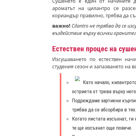
Сушенето е един от начините д
ароматът на цилантро се разсе
кориандър правилно, трябва да съ
важно!
Cilantro не трябва да се и
въздействие върху всички хранител
Естествен процес на суше
Изсушаването по естествен нач
студения сезон и запазването на в
Като начало, килантрото
остриета от трева върху него
Подреждаме хартиени кърпи 
трябва да се абсорбира в тях
Когато листата изсъхнат, ги 
те ще изсъхнат още повече.