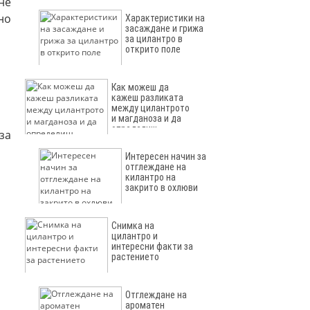
не
но
Характеристики на
засаждане и грижа
за цилантро в
открито поле
Как можеш да
кажеш разликата
между цилантрото
и магданоза и да
определиш
за
растението
Интересен начин за
отглеждане на
килантро на
закрито в охлюви
Снимка на
цилантро и
интересни факти за
растението
Отглеждане на
ароматен