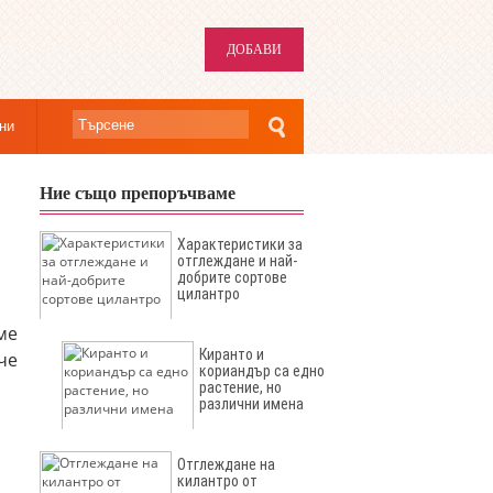
ДОБАВИ
ни
Ние също препоръчваме
Характеристики за
отглеждане и най-
добрите сортове
цилантро
ме
Киранто и
че
кориандър са едно
растение, но
различни имена
Отглеждане на
килантро от