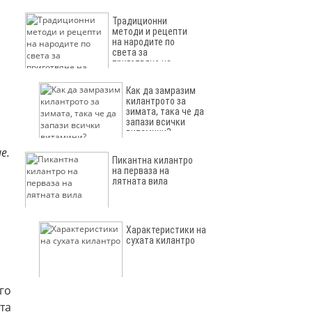
Традиционни
методи и рецепти
на народите по
света за
приготвяне на
килантро за зимата
Как да замразим
килантрото за
зимата, така че да
запази всички
витамини?
е.
Пикантна килантро
на перваза на
лятната вила
Характеристики на
сухата килантро
го
та