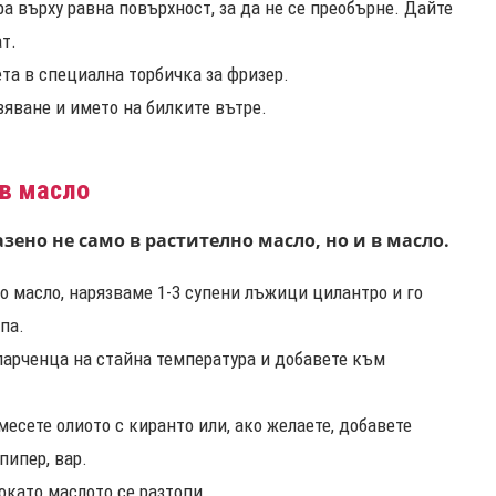
а върху равна повърхност, за да не се преобърне. Дайте
т.
та в специална торбичка за фризер.
яване и името на билките вътре.
 в масло
ено не само в растително масло, но и в масло.
но масло, нарязваме 1-3 супени лъжици цилантро и го
па.
парченца на стайна температура и добавете към
месете олиото с киранто или, ако желаете, добавете
пипер, вар.
окато маслото се разтопи.