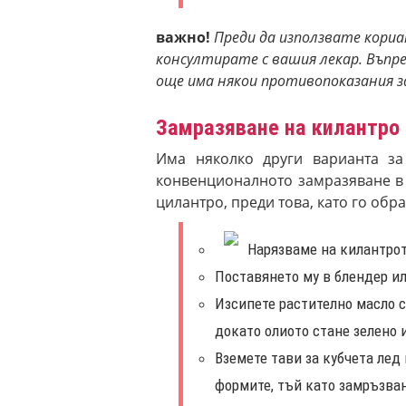
важно!
Преди да използвате кориа
консултирате с вашия лекар. Въпр
още има някои противопоказания з
Замразяване на килантро 
Има няколко други варианта за
конвенционалното замразяване в т
цилантро, преди това, като го обр
Нарязваме на килантрот
Поставянето му в блендер ил
Изсипете растително масло с
докато олиото стане зелено 
Вземете тави за кубчета лед
формите, тъй като замръзва