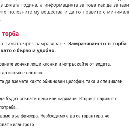
з цялата година, а информацията за това как да запази
вите полезните му вещества и да го правите с минимал
.
в торба
за зимата чрез замразяване.
Замразяването в торба 
като е бързо и удобно.
ранете всички лоши клонки и изтръскайте от водата.
а да изсъхне напълно.
те да вземете както обикновен целофан, така и специален
да бъдат сгънати цели или нарязани. Вторият вариант е
потреба..
щаме във фризера. Необходимо е да се гарантира, че
зват килантрото..