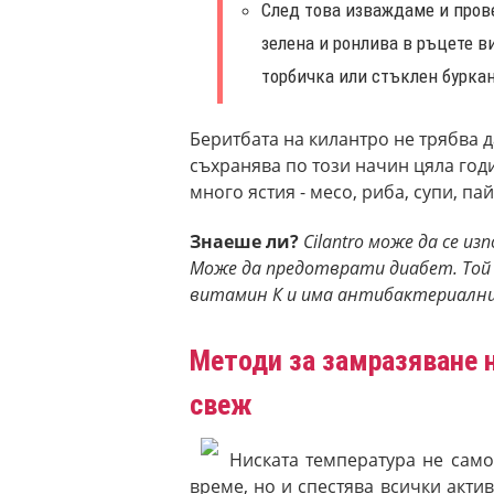
След това изваждаме и прове
зелена и ронлива в ръцете ви
торбичка или стъклен буркан
Беритбата на килантро не трябва д
съхранява по този начин цяла год
много ястия - месо, риба, супи, пай
Знаеше ли?
Cilantro може да се и
Може да предотврати диабет. Той 
витамин К и има антибактериални
Методи за замразяване н
свеж
Ниската температура не само
време, но и спестява всички акти