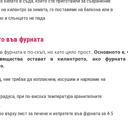
 килато в съда, който сте приготвили за съхранение.
на килантро за зимата, го поставяме на балкона или в
ухо и слънцето не пада.
то във фурната
 фурната е по-скъп, но като цяло прост..
Основното е, 
вещества остават в килантрото, ако фурната
о.
, ние трябва да изплакнем, изсушим и нарязаме на
градуса, при по-висока температура хранителните
.
о върху лист за печене и изпратете във фурната за 4-5