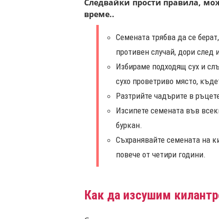
Следвайки прости правила, мож
време..
Семената трябва да се берат,
противен случай, дори след 
Избираме подходящ сух и сл
сухо проветриво място, къде
Разтрийте чадърите в ръцете
Изсипете семената във всеки
буркан.
Съхранявайте семената на ки
повече от четири години.
Как да изсушим килантр