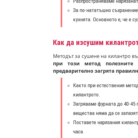
Разпространяваме нарязаната
За по-нататъшно съхранение 
кухнята. Основното е, че е с
Как да изсушим килантро
Методът за сушене на килантро във
при този метод полезните 
предварително загрята правилн
Както при естествения метод
килантрото.
Загряваме фурната до 40-45 
вещества няма да се запазят
Поставете нарязания килантр
часа.